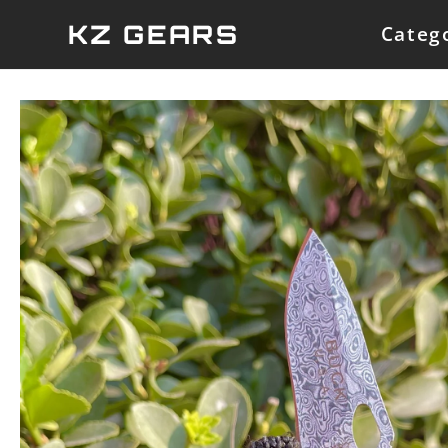
Skip
KZ GEARS
Categ
to
content