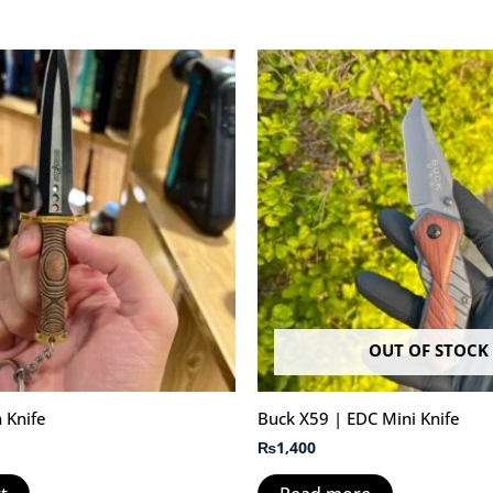
OUT OF STOCK
 Knife
Buck X59 | EDC Mini Knife
₨
1,400