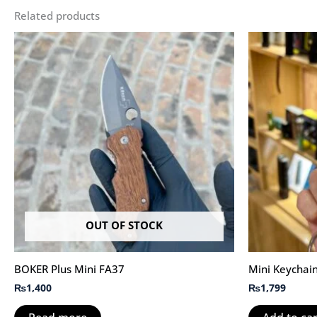
Related products
OUT OF STOCK
BOKER Plus Mini FA37
Mini Keychain
₨
1,400
₨
1,799