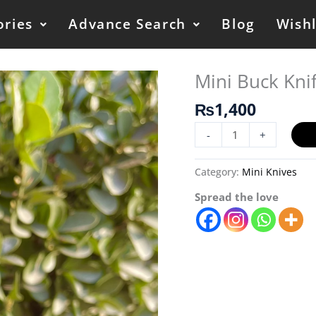
ories
Advance Search
Blog
Wishl
Mini Buck Kni
Mini
Buck
₨
1,400
Knife
Dragon
-
+
Print
X82
Category:
Mini Knives
quantity
Spread the love